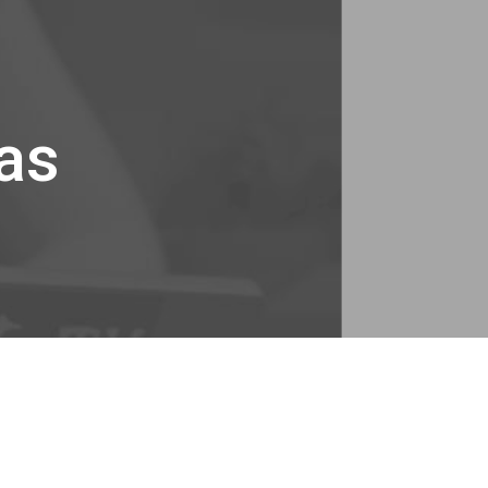
ion
as