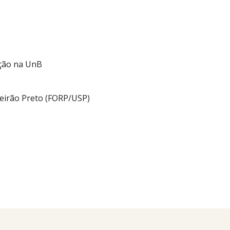
ação na UnB
eirão Preto (FORP/USP)