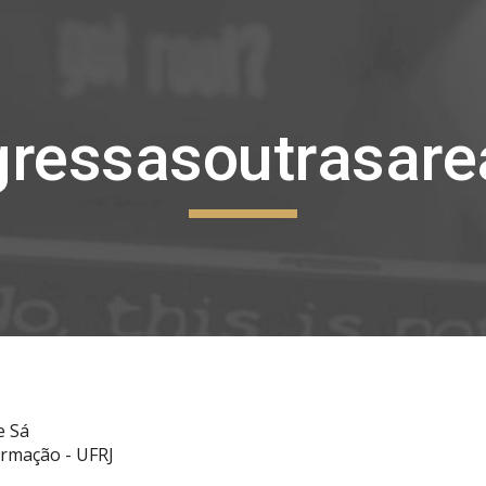
ip to main content
Skip to navigat
gressasoutrasare
e Sá
ormação - UFRJ